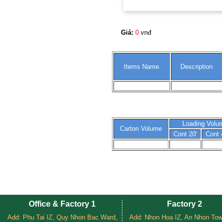
Giá:
0
vnđ
Items Name
Description
Loading Volu
Carton Volume
Cont 20'
Cont 
Office & Factory 1
Factory 2
Add: Phu Tai IZ, Quy Nhon Bac Ward,
Add: Nhon Hoa IZ, An Nhon Tow