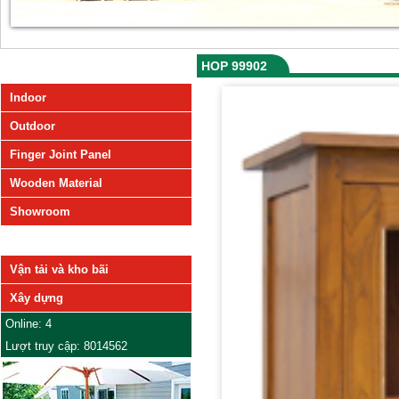
HOP 99902
SẢN PHẨM
Indoor
Outdoor
Finger Joint Panel
Wooden Material
Showroom
DỊCH VỤ
Vận tải và kho bãi
Xây dựng
Online: 4
Lượt truy cập: 8014562