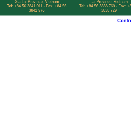
Gia Lai Province, Vietnam
Lai Province, Vietnam
Tel: +84 56 3841 011 - Fax: +84 56
Tel: +84 56 3838 769 - Fax: +
3841 976
3838 729
Contr