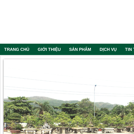
TRANG CHỦ
GIỚI THIỆU
SẢN PHẨM
DỊCH VỤ
TIN