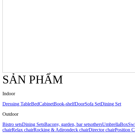
SẢN PHẨM
Indoor
Dressing Table
Bed
Cabinet
Book-shelf
Door
Sofa Set
Dining Set
Outdoor
Bistro sets
Dining Sets
Bacony, garden, bar sets
others
Umbrella
Box
Swi
chair
Relax chair
Rocking & Adirondeck chair
Director chair
Position C