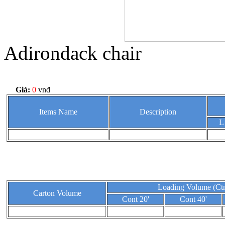
Adirondack chair
Giá:
0
vnđ
Items Name
Description
L
Loading Volume (Ctn
Carton Volume
Cont 20'
Cont 40'