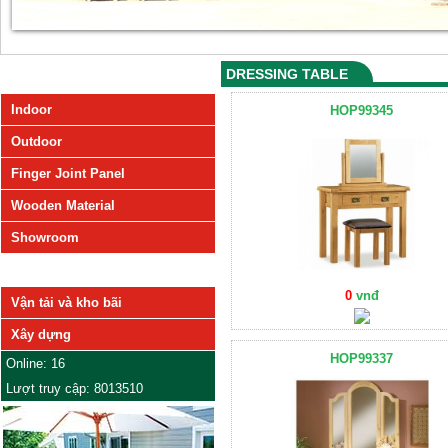
DRESSING TABLE
SẢN PHẨM
Indoor
HOP99345
Outdoor
Finger Joint Panel
Wooden Material
Showroom
DỊCH VỤ
0
vnđ
Vận tải và kho bãi
Xây dựng
HOP99337
Online: 16
Lượt truy cập: 8013510