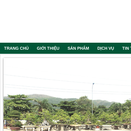
TRANG CHỦ
GIỚI THIỆU
SẢN PHẨM
DỊCH VỤ
TIN