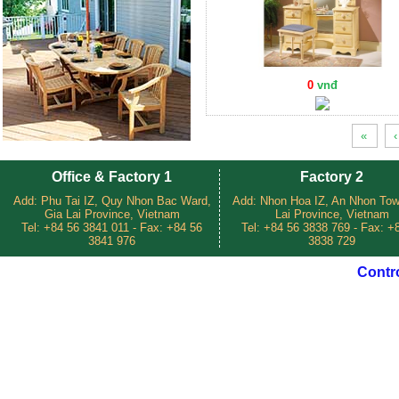
0
vnđ
«
‹
Office & Factory 1
Factory 2
Add: Phu Tai IZ, Quy Nhon Bac Ward,
Add: Nhon Hoa IZ, An Nhon Tow
Gia Lai Province, Vietnam
Lai Province, Vietnam
Tel: +84 56 3841 011 - Fax: +84 56
Tel: +84 56 3838 769 - Fax: +
3841 976
3838 729
Contr