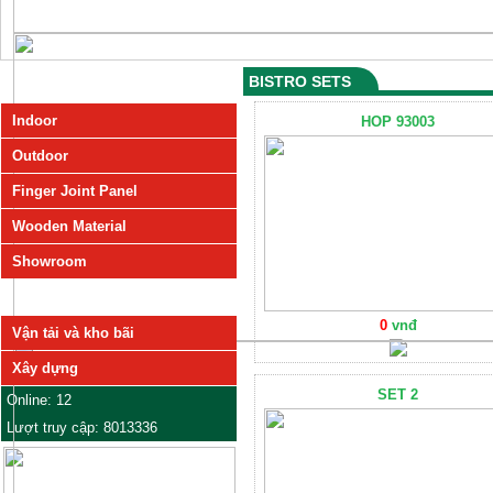
BISTRO SETS
SẢN PHẨM
Indoor
HOP 93003
Outdoor
Finger Joint Panel
Wooden Material
Showroom
DỊCH VỤ
0
vnđ
Vận tải và kho bãi
Xây dựng
SET 2
Online: 12
Lượt truy cập: 8013336