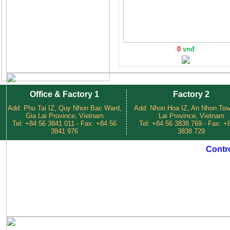
0
vnđ
Office & Factory 1
Factory 2
Add: Phu Tai IZ, Quy Nhon Bac Ward,
Add: Nhon Hoa IZ, An Nhon Tow
Gia Lai Province, Vietnam
Lai Province, Vietnam
Tel: +84 56 3841 011 - Fax: +84 56
Tel: +84 56 3838 769 - Fax: +
3841 976
3838 729
Contr