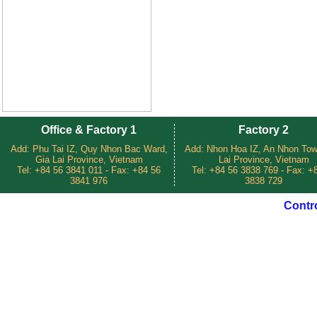
Office & Factory 1
Factory 2
Add: Phu Tai IZ, Quy Nhon Bac Ward,
Add: Nhon Hoa IZ, An Nhon Tow
Gia Lai Province, Vietnam
Lai Province, Vietnam
Tel: +84 56 3841 011 - Fax: +84 56
Tel: +84 56 3838 769 - Fax: +
3841 976
3838 729
Contr