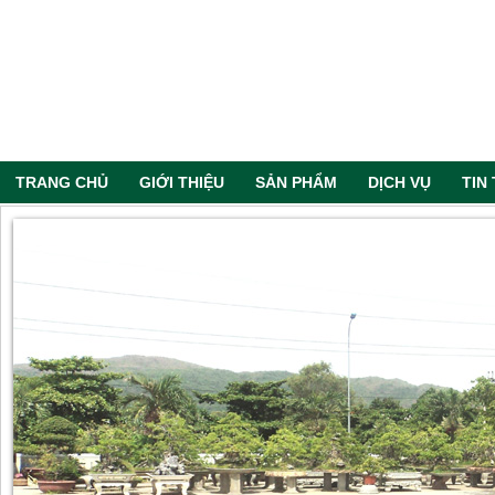
TRANG CHỦ
GIỚI THIỆU
SẢN PHẨM
DỊCH VỤ
TIN