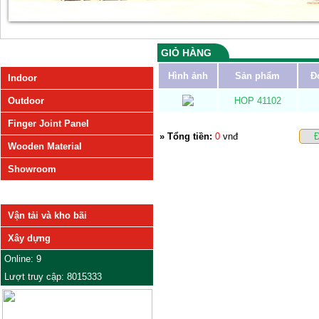
GIỎ HÀNG
SẢN PHẨM
Hình ảnh
Sản phẩm
Đ
Indoor
Outdoor
HOP 41102
Finger Joint Panel
» Tổng tiền:
0
vnđ
Đ
Wooden Material
Showroom
DỊCH VỤ
Vận tải và kho bãi
Xây dựng
Online: 9
Lượt truy cập: 8015333