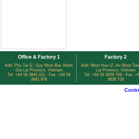
Office & Factory 1
Factory 2
Add: Phu Tai IZ, Quy Nhon Bac Ward,
Add: Nhon Hoa IZ, An Nhon Tow
Gia Lai Province, Vietnam
Lai Province, Vietnam
Tel: +84 56 3841 011 - Fax: +84 56
Tel: +84 56 3838 769 - Fax: +
3841 976
3838 729
Contr