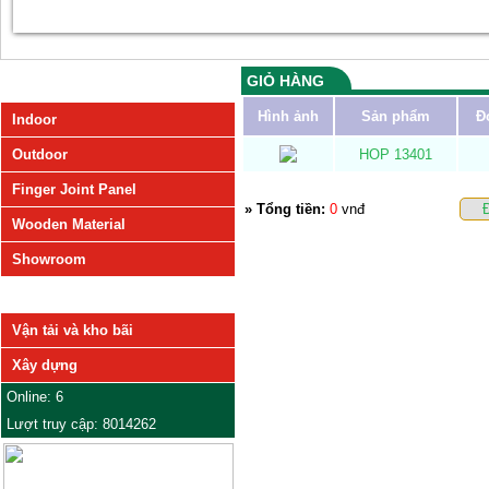
GIỎ HÀNG
SẢN PHẨM
Hình ảnh
Sản phẩm
Đ
Indoor
Outdoor
HOP 13401
Finger Joint Panel
» Tổng tiền:
0
vnđ
Wooden Material
Showroom
DỊCH VỤ
Vận tải và kho bãi
Xây dựng
Online: 6
Lượt truy cập: 8014262