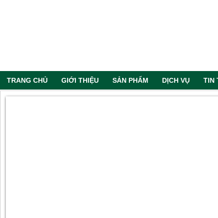
TRANG CHỦ
GIỚI THIỆU
SẢN PHẨM
DỊCH VỤ
TIN