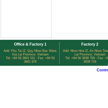
Office & Factory 1
Factory 2
Add: Phu Tai IZ, Quy Nhon Bac Ward,
Add: Nhon Hoa IZ, An Nhon Tow
Gia Lai Province, Vietnam
Lai Province, Vietnam
Tel: +84 56 3841 011 - Fax: +84 56
Tel: +84 56 3838 769 - Fax: +
3841 976
3838 729
Contr