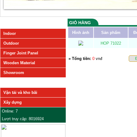
GIỎ HÀNG
SẢN PHẨM
Hình ảnh
Sản phẩm
Đ
Indoor
Outdoor
HOP 71022
Finger Joint Panel
» Tổng tiền:
0
vnđ
Wooden Material
Showroom
DỊCH VỤ
Vận tải và kho bãi
Xây dựng
Online: 7
Lượt truy cập: 8016924