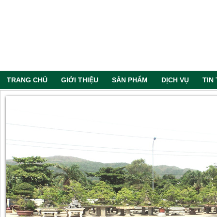
TRANG CHỦ
GIỚI THIỆU
SẢN PHẨM
DỊCH VỤ
TIN